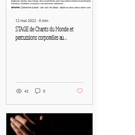
12 mai 2022
∙
0
min
STAGE de Chants du Monde et
percussions corporelles au
FOOTSBARN THEATRE - Hérisson-
21-25 août
42
0