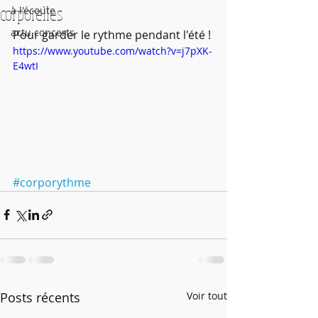
corporelles
à l'écoute
actu concerts
Pour garder le rythme pendant l'été !
https://www.youtube.com/watch?v=j7pXK-
E4wtI
#corporythme
Posts récents
Voir tout